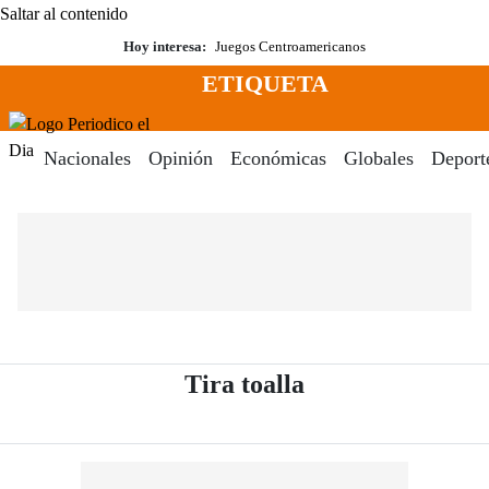
Saltar al contenido
Hoy interesa:
Juegos Centroamericanos
ETIQUETA
Menú
Periodico El Dia Digital
Nacionales
Opinión
Económicas
Globales
Deport
- Periódico El Di
Tira toalla