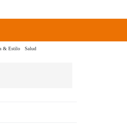
newsletter
Search
a & Estilo
Salud
o El Dia Digital