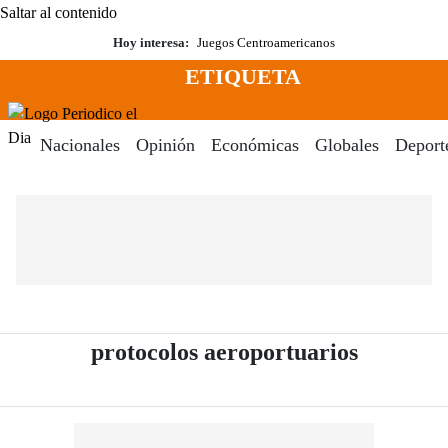
Saltar al contenido
Hoy interesa:
Juegos Centroamericanos
ETIQUETA
Menú
Periodico El Dia Digital
Nacionales
Opinión
Económicas
Globales
Deport
- Periódi
protocolos aeroportuarios