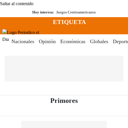
Saltar al contenido
Hoy interesa:
Juegos Centroamericanos
ETIQUETA
Menú
Periodico El Dia Digital
Nacionales
Opinión
Económicas
Globales
Deport
- Periódico El Di
Primores