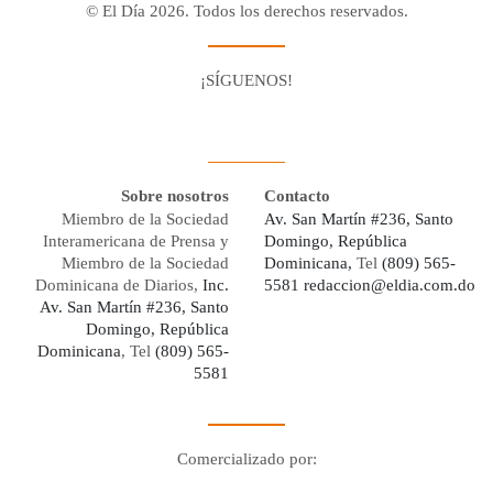
© El Día 2026. Todos los derechos reservados.
¡SÍGUENOS!
Facebook
Youtube
Twitter X
Instagram
Whatsapp
Sobre nosotros
Contacto
Miembro de la Sociedad
Av. San Martín #236, Santo
Interamericana de Prensa y
Domingo, República
Miembro de la Sociedad
Dominicana,
Tel
(809) 565-
Dominicana de Diarios,
Inc.
5581
redaccion@eldia.com.do
Av. San Martín #236, Santo
Domingo, República
Dominicana
, Tel
(809) 565-
5581
Comercializado por:
Digo Network