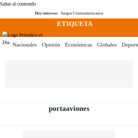
Saltar al contenido
Hoy interesa:
Juegos Centroamericanos
ETIQUETA
Menú
Periodico El Dia Digital
Nacionales
Opinión
Económicas
Globales
Deport
- Periódico El 
portaaviones