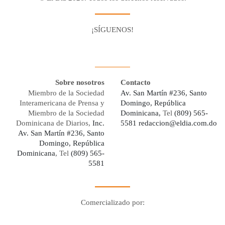
¡SÍGUENOS!
Facebook
Youtube
Twitter X
Instagram
Whatsapp
Sobre nosotros
Contacto
Miembro de la Sociedad
Av. San Martín #236, Santo
Interamericana de Prensa y
Domingo, República
Miembro de la Sociedad
Dominicana,
Tel
(809) 565-
Dominicana de Diarios,
Inc.
5581
redaccion@eldia.com.do
Av. San Martín #236, Santo
Domingo, República
Dominicana
, Tel
(809) 565-
5581
Comercializado por:
Digo Network