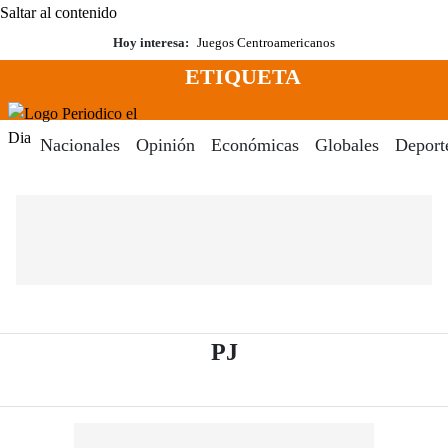
Saltar al contenido
Hoy interesa:
Juegos Centroamericanos
ETIQUETA
Menú
Periodico El Dia Digital
Nacionales
Opinión
Económicas
Globales
Deport
- Periódico El Dia Di
PJ