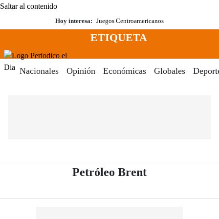
Saltar al contenido
Hoy interesa:
Juegos Centroamericanos
ETIQUETA
Menú
Periodico El Dia Digital
Nacionales
Opinión
Económicas
Globales
Deport
- Periódico El
Petróleo Brent