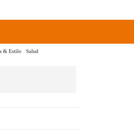
newsletter
Search
a & Estilo
Salud
l Dia Digital