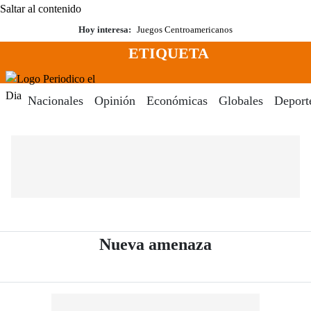
Saltar al contenido
Hoy interesa:
Juegos Centroamericanos
ETIQUETA
Menú
Periodico El Dia Digital
Nacionales
Opinión
Económicas
Globales
Deport
- Periódico El
Nueva amenaza