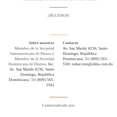
¡SÍGUENOS!
Facebook
Youtube
Twitter X
Instagram
Whatsapp
Sobre nosotros
Contacto
Miembro de la Sociedad
Av. San Martín #236, Santo
Interamericana de Prensa y
Domingo, República
Miembro de la Sociedad
Dominicana,
Tel
(809) 565-
Dominicana de Diarios,
Inc.
5581
redaccion@eldia.com.do
Av. San Martín #236, Santo
Domingo, República
Dominicana
, Tel
(809) 565-
5581
Comercializado por:
Digo Network