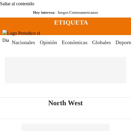
Saltar al contenido
Hoy interesa:
Juegos Centroamericanos
ETIQUETA
Menú
Periodico El Dia Digital
Nacionales
Opinión
Económicas
Globales
Deport
- Periódico El D
North West