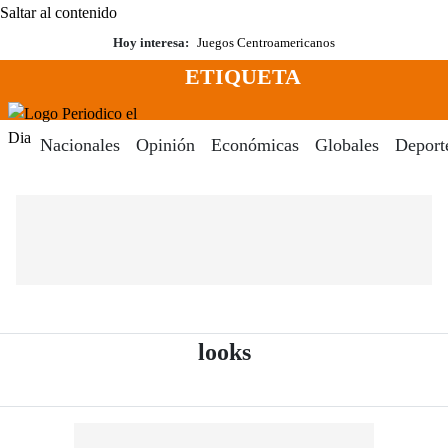
Saltar al contenido
Hoy interesa:
Juegos Centroamericanos
ETIQUETA
Menú
Periodico El Dia Digital
Nacionales
Opinión
Económicas
Globales
Deport
- Periódico El Dia 
looks