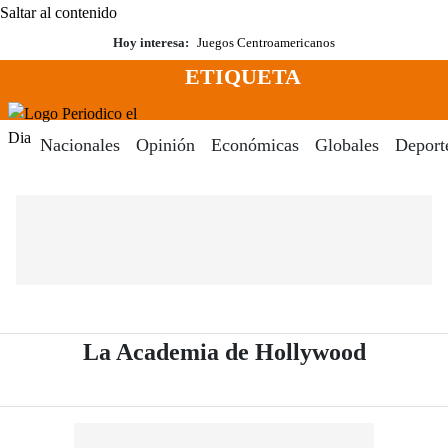
Saltar al contenido
Hoy interesa:
Juegos Centroamericanos
ETIQUETA
Menú
Periodico El Dia Digital
Nacionales
Opinión
Económicas
Globales
Deport
- Periód
La Academia de Hollywood