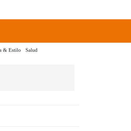
newsletter
Search
a & Estilo
Salud
 Dia Digital