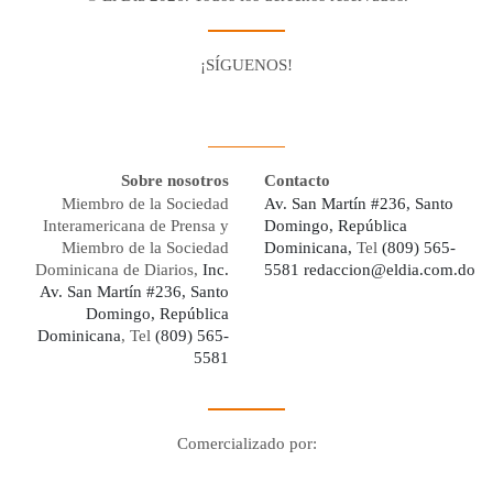
¡SÍGUENOS!
Facebook
Youtube
Twitter X
Instagram
Whatsapp
Sobre nosotros
Contacto
Miembro de la Sociedad
Av. San Martín #236, Santo
Interamericana de Prensa y
Domingo, República
Miembro de la Sociedad
Dominicana,
Tel
(809) 565-
Dominicana de Diarios,
Inc.
5581
redaccion@eldia.com.do
Av. San Martín #236, Santo
Domingo, República
Dominicana
, Tel
(809) 565-
5581
Comercializado por:
Digo Network