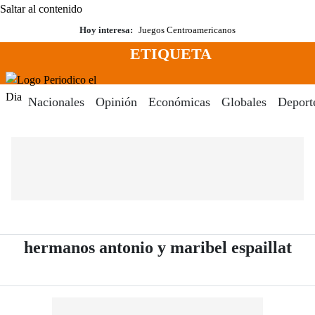
Saltar al contenido
Hoy interesa:
Juegos Centroamericanos
ETIQUETA
Menú
Periodico El Dia Digital
Nacionales
Opinión
Económicas
Globales
Deport
- P
hermanos antonio y maribel espaillat