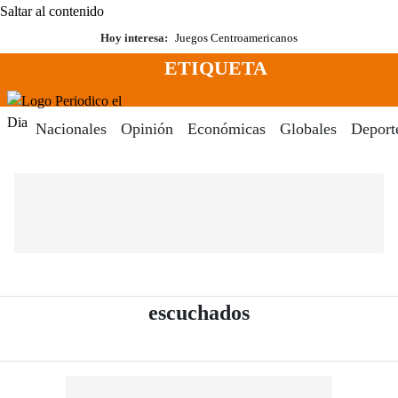
Saltar al contenido
Hoy interesa:
Juegos Centroamericanos
ETIQUETA
Menú
Periodico El Dia Digital
Nacionales
Opinión
Económicas
Globales
Deport
- Periódico El D
escuchados