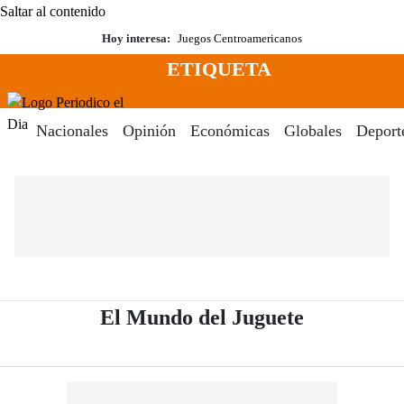
Saltar al contenido
Hoy interesa:
Juegos Centroamericanos
ETIQUETA
Menú
Periodico El Dia Digital
Nacionales
Opinión
Económicas
Globales
Deport
- Periódico
El Mundo del Juguete