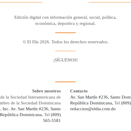
Edición digital con información general, social, política,
económica, deportiva y regional.
© El Día 2026. Todos los derechos reservados.
¡SÍGUENOS!
Facebook
Youtube
Twitter X
Instagram
Whatsapp
Sobre nosotros
Contacto
de la Sociedad Interamericana de
Av. San Martín #236, Santo Dom
embro de la Sociedad Dominicana
República Dominicana,
Tel
(809
s,
Inc. Av. San Martín #236, Santo
redaccion@eldia.com.do
República Dominicana
, Tel
(809)
565-5581