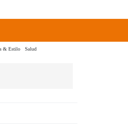
newsletter
Search
a & Estilo
Salud
 Digital