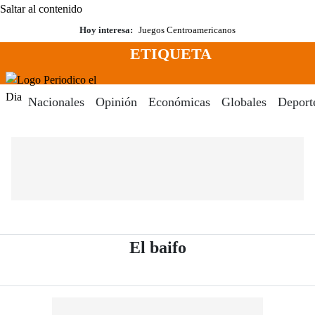
Saltar al contenido
Hoy interesa:
Juegos Centroamericanos
ETIQUETA
Menú
Periodico El Dia Digital
Nacionales
Opinión
Económicas
Globales
Deport
- Periódico El Dia
El baifo