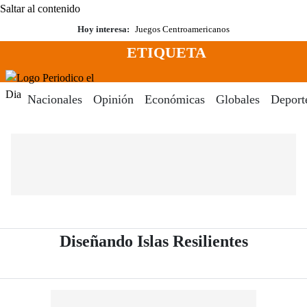
Saltar al contenido
Hoy interesa:
Juegos Centroamericanos
ETIQUETA
Menú
Periodico El Dia Digital
Nacionales
Opinión
Económicas
Globales
Deport
- Periód
Diseñando Islas Resilientes