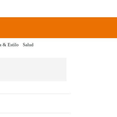
newsletter
Search
a & Estilo
Salud
ico El Dia Digital