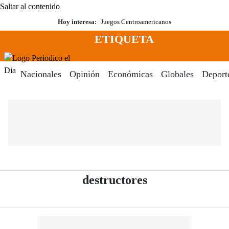
Saltar al contenido
Hoy interesa:
Juegos Centroamericanos
ETIQUETA
Menú
Periodico El Dia Digital
Nacionales
Opinión
Económicas
Globales
Deport
- Periódico El D
destructores