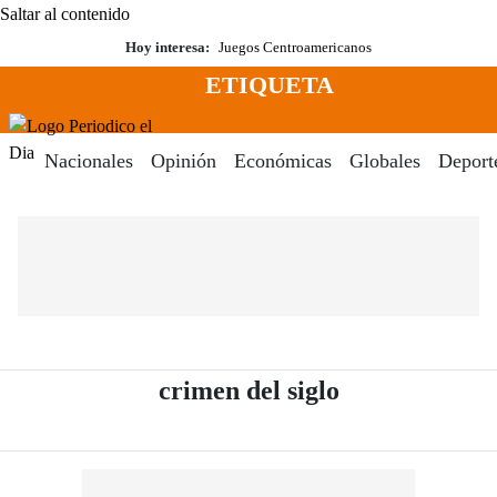
Saltar al contenido
Hoy interesa:
Juegos Centroamericanos
ETIQUETA
Menú
Periodico El Dia Digital
Nacionales
Opinión
Económicas
Globales
Deport
- Periódico El
crimen del siglo