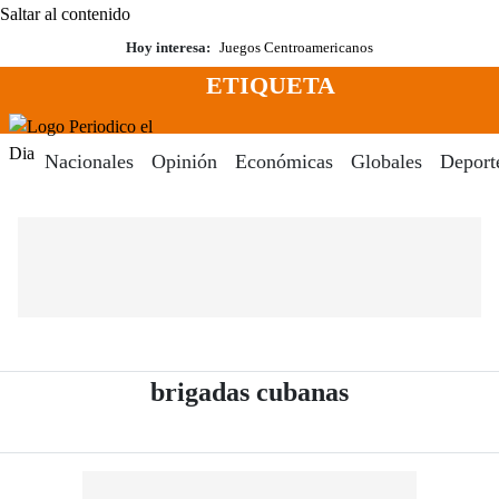
Saltar al contenido
Hoy interesa:
Juegos Centroamericanos
ETIQUETA
Menú
Periodico El Dia Digital
Nacionales
Opinión
Económicas
Globales
Deport
- Periódico E
brigadas cubanas