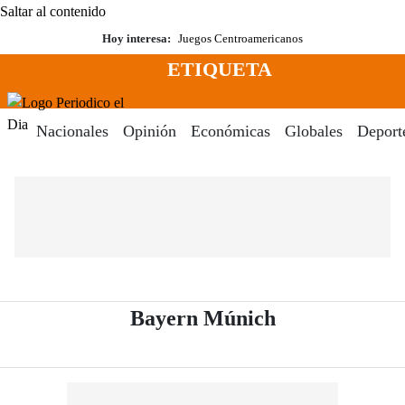
Saltar al contenido
Hoy interesa:
Juegos Centroamericanos
ETIQUETA
Menú
Periodico El Dia Digital
Nacionales
Opinión
Económicas
Globales
Deport
- Periódico El
Bayern Múnich