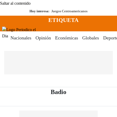
Saltar al contenido
Hoy interesa:
Juegos Centroamericanos
ETIQUETA
Menú
Periodico El Dia Digital
Nacionales
Opinión
Económicas
Globales
Deport
- Periódico El Dia 
Badio