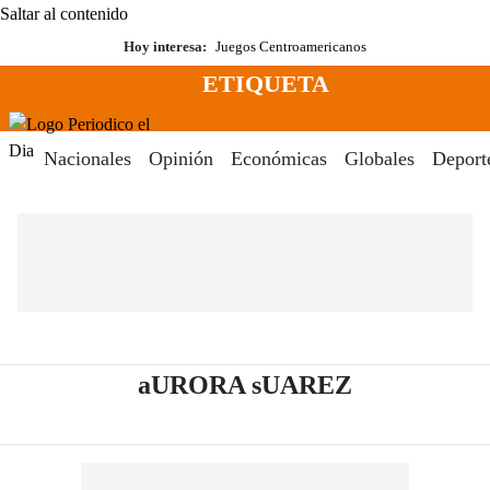
Saltar al contenido
Hoy interesa:
Juegos Centroamericanos
ETIQUETA
Menú
Periodico El Dia Digital
Nacionales
Opinión
Económicas
Globales
Deport
- Periódico 
aURORA sUAREZ