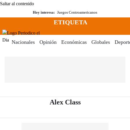
Saltar al contenido
Hoy interesa:
Juegos Centroamericanos
ETIQUETA
Menú
Periodico El Dia Digital
Nacionales
Opinión
Económicas
Globales
Deport
- Periódico El Di
Alex Class