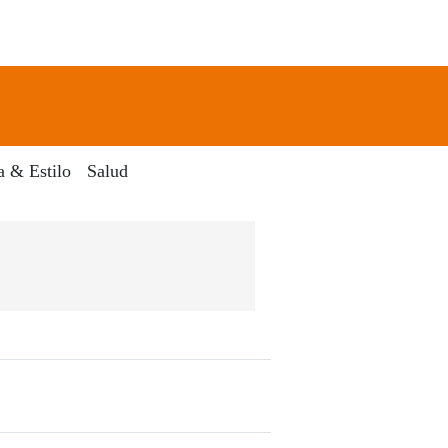
newsletter
Search
a & Estilo
Salud
ico El Dia Digital