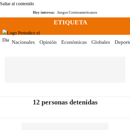
Saltar al contenido
Hoy interesa:
Juegos Centroamericanos
ETIQUETA
Menú
Periodico El Dia Digital
Nacionales
Opinión
Económicas
Globales
Deport
- Periódico
12 personas detenidas