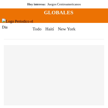
Saltar
Hoy interesa:
Juegos Centroamericanos
al
GLOBALES
contenido
Menú
Periodico El Dia Digital
Todo
Haití
New York