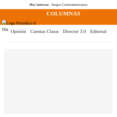
Saltar
Hoy interesa:
Juegos Centroamericanos
al
COLUMNAS
contenido
Menú
Periodico El Dia Digital
Opinión
Cuentas Claras
Director 3.0
Editorial