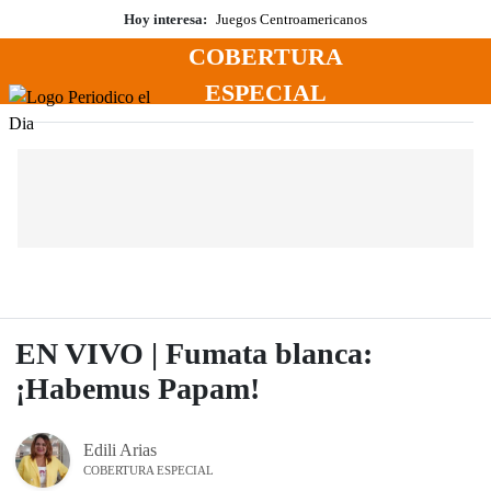
Saltar
Hoy interesa:
Juegos Centroamericanos
al
COBERTURA
contenido
Menú
ESPECIAL
Periodico El Dia Digital
EN VIVO | Fumata blanca:
¡Habemus Papam!
Edili Arias
COBERTURA ESPECIAL