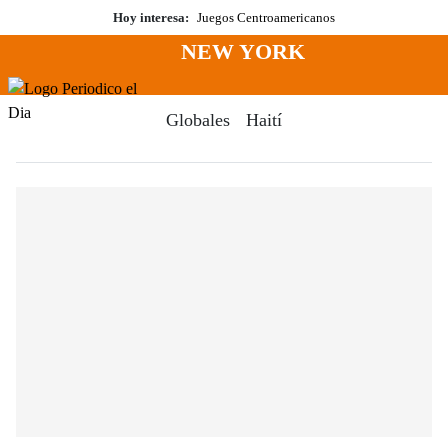
Saltar
Hoy interesa:
Juegos Centroamericanos
al
NEW YORK
contenido
Menú
Periodico El Dia Digital
Globales
Haití