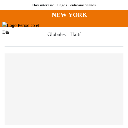
Saltar
Hoy interesa:
Juegos Centroamericanos
al
NEW YORK
contenido
Menú
Periodico El Dia Digital
Globales
Haití