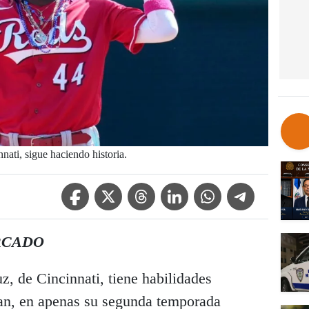
nati, sigue haciendo historia.
Facebook Icon
Twitter Icon
Threads Icon
Linkedin Icon
WhatsApp Icon
Telegram Icon
RCADO
z, de Cincinnati, tiene habilidades
an, en apenas su segunda temporada