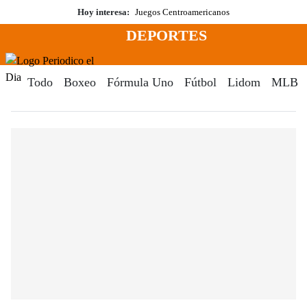
Saltar
Hoy interesa:
Juegos Centroamericanos
al
DEPORTES
contenido
Menú
Periodico El Dia Digital
Todo
Boxeo
Fórmula Uno
Fútbol
Lidom
MLB