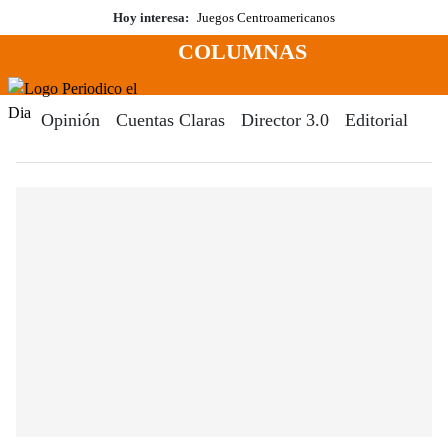
Saltar
Hoy interesa:
Juegos Centroamericanos
al
COLUMNAS
contenido
Menú
Periodico El Dia Digital
Opinión
Cuentas Claras
Director 3.0
Editorial