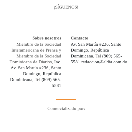
¡SÍGUENOS!
Facebook
Youtube
Twitter X
Instagram
Whatsapp
Sobre nosotros
Contacto
Miembro de la Sociedad
Av. San Martín #236, Santo
Interamericana de Prensa y
Domingo, República
Miembro de la Sociedad
Dominicana,
Tel
(809) 565-
Dominicana de Diarios,
Inc.
5581
redaccion@eldia.com.do
Av. San Martín #236, Santo
Domingo, República
Dominicana
, Tel
(809) 565-
5581
Comercializado por:
Digo Network