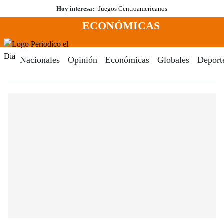
Saltar
Hoy interesa:
Juegos Centroamericanos
al
ECONÓMICAS
contenido
Menú
Periodico El Dia Digital
Nacionales
Opinión
Económicas
Globales
Deport