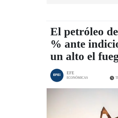
El petróleo d
% ante indici
un alto el fue
EFE
T
ECONÓMICAS