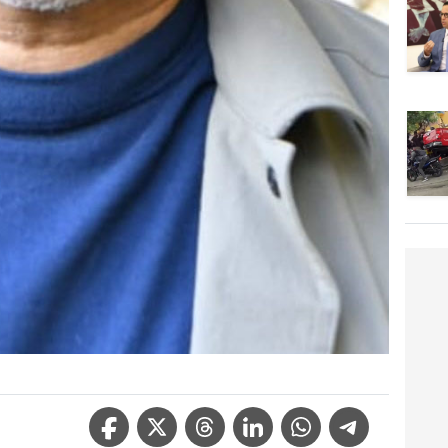
Facebook Icon
Twitter Icon
Threads Icon
Linkedin Icon
WhatsApp Icon
Telegram Icon