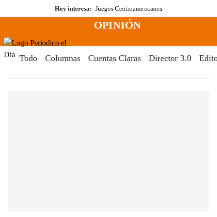
Saltar
Hoy interesa:
Juegos Centroamericanos
al
OPINIÓN
contenido
Menú
Periodico El Dia Digital
Todo
Columnas
Cuentas Claras
Director 3.0
Edito