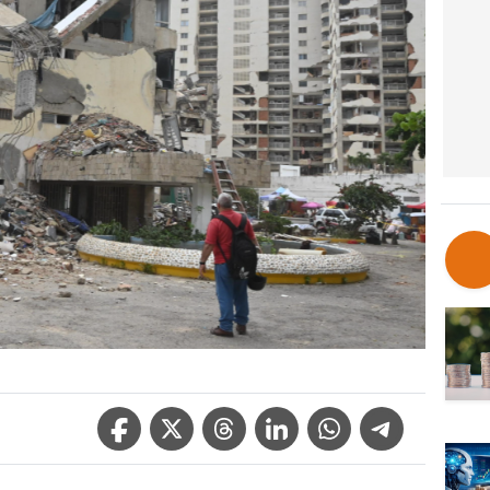
Facebook Icon
Twitter Icon
Threads Icon
Linkedin Icon
WhatsApp Icon
Telegram Icon