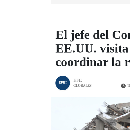
El jefe del C
EE.UU. visita
coordinar la 
EFE
T
GLOBALES