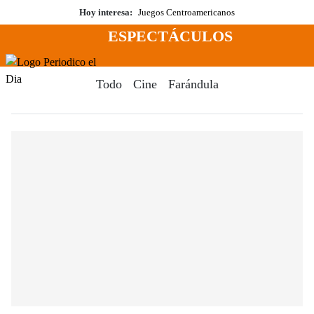
Saltar
Hoy interesa:
Juegos Centroamericanos
al
ESPECTÁCULOS
contenido
Menú
Periodico El Dia Digital
Todo
Cine
Farándula