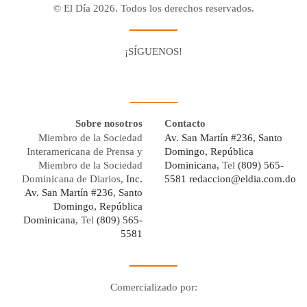
© El Día 2026. Todos los derechos reservados.
¡SÍGUENOS!
Facebook
Youtube
Twitter X
Instagram
Whatsapp
Sobre nosotros
Contacto
Miembro de la Sociedad
Av. San Martín #236, Santo
Interamericana de Prensa y
Domingo, República
Miembro de la Sociedad
Dominicana,
Tel
(809) 565-
Dominicana de Diarios,
Inc.
5581
redaccion@eldia.com.do
Av. San Martín #236, Santo
Domingo, República
Dominicana
, Tel
(809) 565-
5581
Comercializado por:
Digo Network