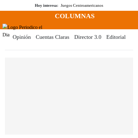
Saltar
Hoy interesa:
Juegos Centroamericanos
al
COLUMNAS
contenido
Menú
Periodico El Dia Digital
Opinión
Cuentas Claras
Director 3.0
Editorial