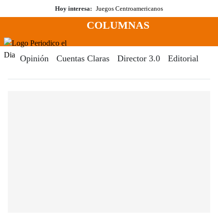
Saltar
Hoy interesa:
Juegos Centroamericanos
al
COLUMNAS
contenido
Menú
Periodico El Dia Digital
Opinión
Cuentas Claras
Director 3.0
Editorial