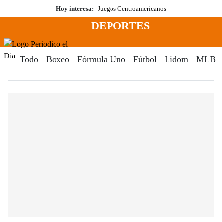
Saltar
Hoy interesa:
Juegos Centroamericanos
al
DEPORTES
contenido
Menú
Periodico El Dia Digital
Todo
Boxeo
Fórmula Uno
Fútbol
Lidom
MLB