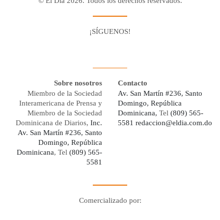
© El Día 2026. Todos los derechos reservados.
¡SÍGUENOS!
Facebook
Youtube
Twitter X
Instagram
Whatsapp
Sobre nosotros
Contacto
Miembro de la Sociedad
Av. San Martín #236, Santo
Interamericana de Prensa y
Domingo, República
Miembro de la Sociedad
Dominicana,
Tel
(809) 565-
Dominicana de Diarios,
Inc.
5581
redaccion@eldia.com.do
Av. San Martín #236, Santo
Domingo, República
Dominicana
, Tel
(809) 565-
5581
Comercializado por:
Digo Network