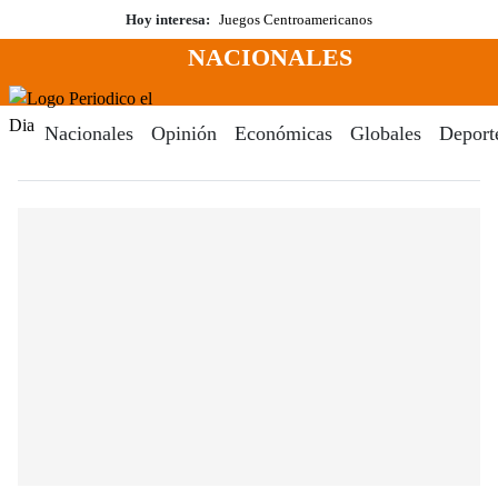
Saltar
Hoy interesa:
Juegos Centroamericanos
al
NACIONALES
contenido
Menú
Periodico El Dia Digital
Nacionales
Opinión
Económicas
Globales
Deport