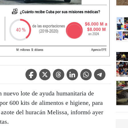
Facebook Icon
Twitter Icon
Threads Icon
Linkedin Icon
WhatsApp Icon
Telegram Icon
n nuevo lote de ayuda humanitaria de
or 600 kits de alimentos e higiene, para
 azote del huracán Melissa, informó ayer
tas.