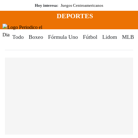
Saltar
Hoy interesa:
Juegos Centroamericanos
al
DEPORTES
contenido
Menú
Periodico El Dia Digital
Todo
Boxeo
Fórmula Uno
Fútbol
Lidom
MLB